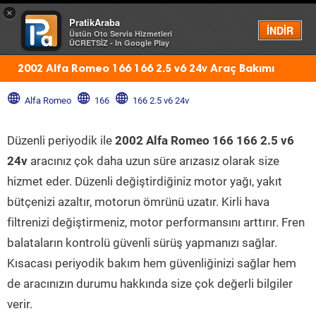
×
PratikAraba
Menü
İNDİR
Üstün Oto Servis Hizmetleri
ÜCRETSİZ - In Google Play
2002 Alfa Romeo 166 166 2.5 v6 24v Araç Bakımı
Alfa Romeo
166
166 2.5 v6 24v
Düzenli periyodik ile
2002 Alfa Romeo 166 166 2.5 v6
24v
aracınız çok daha uzun süre arızasız olarak size
hizmet eder. Düzenli değiştirdiğiniz motor yağı, yakıt
bütçenizi azaltır, motorun ömrünü uzatır. Kirli hava
filtrenizi değiştirmeniz, motor performansını arttırır. Fren
balataların kontrolü güvenli sürüş yapmanızı sağlar.
Kısacası periyodik bakım hem güvenliğinizi sağlar hem
de aracınızın durumu hakkında size çok değerli bilgiler
verir.