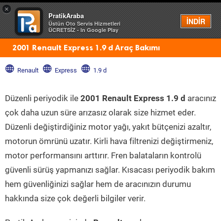
×
PratikAraba
Menü
İNDİR
Üstün Oto Servis Hizmetleri
ÜCRETSİZ - In Google Play
2001 Renault Express 1.9 d Araç Bakımı
Renault
Express
1.9 d
Düzenli periyodik ile
2001 Renault Express 1.9 d
aracınız
çok daha uzun süre arızasız olarak size hizmet eder.
Düzenli değiştirdiğiniz motor yağı, yakıt bütçenizi azaltır,
motorun ömrünü uzatır. Kirli hava filtrenizi değiştirmeniz,
motor performansını arttırır. Fren balataların kontrolü
güvenli sürüş yapmanızı sağlar. Kısacası periyodik bakım
hem güvenliğinizi sağlar hem de aracınızın durumu
hakkında size çok değerli bilgiler verir.