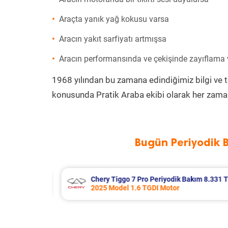
Araçta yanık yağ kokusu varsa
Aracın yakıt sarfiyatı artmışsa
Aracın performansında ve çekişinde zayıflama
1968 yılından bu zamana edindiğimiz bilgi ve 
konusunda Pratik Araba ekibi olarak her zaman
Bugün Periyodik 
kım 8.331 TL
Bmw 3 Serisi Periyodik Bakım 9.826
2012 Model 328i Motor