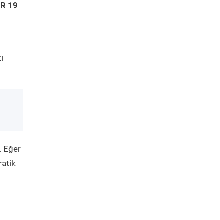
 R 19
i
. Eğer
ratik