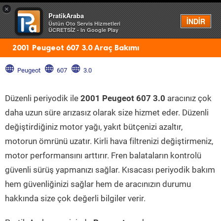
×
PratikAraba
Menü
İNDİR
Üstün Oto Servis Hizmetleri
ÜCRETSİZ - In Google Play
2001 Peugeot 607 3.0 Araç Bakımı
Peugeot
607
3.0
Düzenli periyodik ile
2001 Peugeot 607 3.0
aracınız çok
daha uzun süre arızasız olarak size hizmet eder. Düzenli
değiştirdiğiniz motor yağı, yakıt bütçenizi azaltır,
motorun ömrünü uzatır. Kirli hava filtrenizi değiştirmeniz,
motor performansını arttırır. Fren balataların kontrolü
güvenli sürüş yapmanızı sağlar. Kısacası periyodik bakım
hem güvenliğinizi sağlar hem de aracınızın durumu
hakkında size çok değerli bilgiler verir.