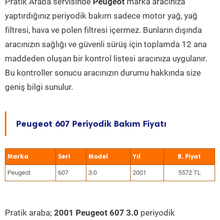
Pratik Araba servisinde
Peugeot
marka aracınıza
yaptırdığınız periyodik bakım sadece motor yağ, yağ
filtresi, hava ve polen filtresi içermez. Bunların dışında
aracınızın sağlığı ve güvenli sürüş için toplamda 12 ana
maddeden oluşan bir kontrol listesi aracınıza uygulanır.
Bu kontroller sonucu aracınızın durumu hakkında size
geniş bilgi sunulur.
Peugeot 607 Periyodik Bakım Fiyatı
Marka
Seri
Model
Yıl
Peugeot
607
3.0
2001
5572 TL
Pratik araba;
2001 Peugeot 607 3.0
periyodik