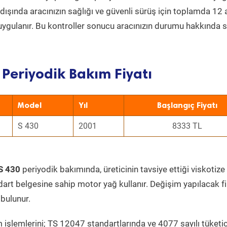
ın dışında aracınızın sağlığı ve güvenli sürüş için toplamda 12
uygulanır. Bu kontroller sonucu aracınızın durumu hakkında s
 Periyodik Bakım Fiyatı
Model
Yıl
Başlangıç Fiyatı
S 430
2001
8333 TL
S 430
periyodik bakımında, üreticinin tavsiye ettiği viskotize
dart belgesine sahip motor yağ kullanır. Değişim yapılacak fi
bulunur.
 işlemlerini; TS 12047 standartlarında ve 4077 sayılı tüketic