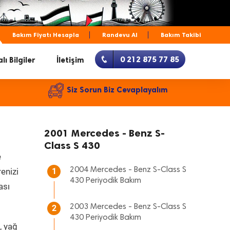
Bakım Fiyatı Hesapla
Randevu Al
Bakım Takibi
0 212 875 77 85
lı Bilgiler
İletişim
Siz Sorun Biz Cevaplayalım
2001 Mercedes - Benz S-
Class S 430
e
2004 Mercedes - Benz S-Class S
renizi
1
430 Periyodik Bakım
ası
2003 Mercedes - Benz S-Class S
2
430 Periyodik Bakım
, yağ