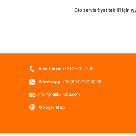
" Oto servis fiyat teklifi için
ww
Bize Ulaşın
0 212 875 77 85
Whatsapp
+90 (534) 274 30 88
info@pratikaraba.com
Google Map