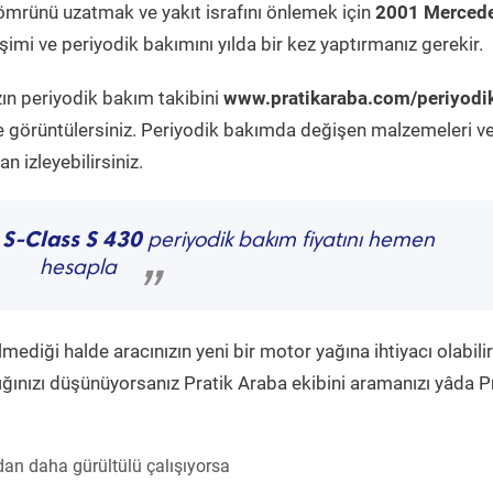
ömrünü uzatmak ve yakıt israfını önlemek için
2001 Mercede
imi ve periyodik bakımını yılda bir kez yaptırmanız gerekir.
zın periyodik bakım takibini
www.pratikaraba.com/periyodi
e görüntülersiniz. Periyodik bakımda değişen malzemeleri v
 izleyebilirsiniz.
 S-Class S 430
periyodik bakım fiyatını hemen
hesapla
”
diği halde aracınızın yeni bir motor yağına ihtiyacı olabilir
ğınızı düşünüyorsanız Pratik Araba ekibini aramanızı yâda P
an daha gürültülü çalışıyorsa