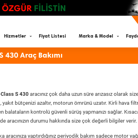
ÖZGÜR
FİLİSTİN
Hizmetler
Fiyat Listesi
Marka & Model
Fayda
S 430 Araç Bakımı
-Class S 430
aracınız çok daha uzun süre arızasız olarak siz
yakıt bütçenizi azaltır, motorun ömrünü uzatır. Kirli hava filt
en balataların kontrolü güvenli sürüş yapmanızı sağlar. Kısac
e aracınızın durumu hakkında size çok değerli bilgiler verir.
a aracınıza yaptırdığınız periyodik bakım sadece motor yağ