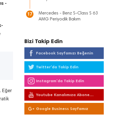
s -
Mercedes - Benz S-Class S 63
17
AMG Periyodik Bakım
k-
e
Bizi Takip Edin
Facebook Sayfamızı Beğenin
Twitter'da Takip Edin
Instagram'da Takip Edin
. Eğer
Youtube Kanalımıza Abone
ratik
Olun
Google Business Sayfamız