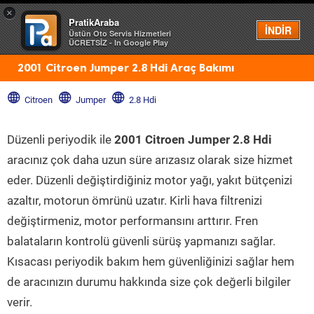
×
PratikAraba
Menü
İNDİR
Üstün Oto Servis Hizmetleri
ÜCRETSİZ - In Google Play
2001 Citroen Jumper 2.8 Hdi Araç Bakımı
Citroen
Jumper
2.8 Hdi
Düzenli periyodik ile
2001 Citroen Jumper 2.8 Hdi
aracınız çok daha uzun süre arızasız olarak size hizmet
eder. Düzenli değiştirdiğiniz motor yağı, yakıt bütçenizi
azaltır, motorun ömrünü uzatır. Kirli hava filtrenizi
değiştirmeniz, motor performansını arttırır. Fren
balataların kontrolü güvenli sürüş yapmanızı sağlar.
Kısacası periyodik bakım hem güvenliğinizi sağlar hem
de aracınızın durumu hakkında size çok değerli bilgiler
verir.