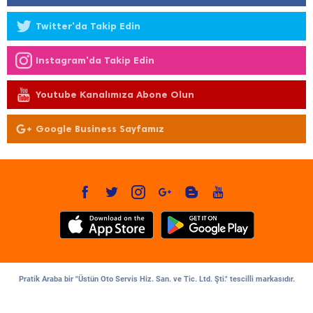
Twitter'da Takip Edin
Instagram'da Takip Edin
Youtube Kanalımıza Abone Olun
Google Business Sayfamız
Pratik Araba bir "Üstün Oto Servis Hiz. San. ve Tic. Ltd. Şti." tescilli markasıdır.