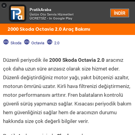
×
PratikAraba
Menü
İNDİR
Üstün Oto Servis Hizmetleri
ÜCRETSİZ - In Google Play
2000 Skoda Octavia 2.0 Araç Bakımı
Skoda
Octavia
2.0
Düzenli periyodik ile
2000 Skoda Octavia 2.0
aracınız
çok daha uzun süre arızasız olarak size hizmet eder.
Düzenli değiştirdiğiniz motor yağı, yakıt bütçenizi azaltır,
motorun ömrünü uzatır. Kirli hava filtrenizi değiştirmeniz,
motor performansını arttırır. Fren balataların kontrolü
güvenli sürüş yapmanızı sağlar. Kısacası periyodik bakım
hem güvenliğinizi sağlar hem de aracınızın durumu
hakkında size çok değerli bilgiler verir.