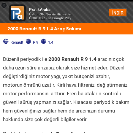
×
PratikAraba
Menü
İNDİR
Üstün Oto Servis Hizmetleri
ÜCRETSİZ - In Google Play
2000 Renault R 9 1.4 Araç Bakımı
Renault
R 9
1.4
Düzenli periyodik ile
2000 Renault R 9 1.4
aracınız çok
daha uzun süre arızasız olarak size hizmet eder. Düzenli
değiştirdiğiniz motor yağı, yakıt bütçenizi azaltır,
motorun ömrünü uzatır. Kirli hava filtrenizi değiştirmeniz,
motor performansını arttırır. Fren balataların kontrolü
güvenli sürüş yapmanızı sağlar. Kısacası periyodik bakım
hem güvenliğinizi sağlar hem de aracınızın durumu
hakkında size çok değerli bilgiler verir.