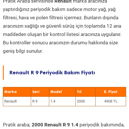
Pratik Araba servisinde
Renault
marka aracınıza
yaptırdığınız periyodik bakım sadece motor yağ, yağ
filtresi, hava ve polen filtresi içermez. Bunların dışında
aracınızın sağlığı ve güvenli sürüş için toplamda 12 ana
maddeden oluşan bir kontrol listesi aracınıza uygulanır.
Bu kontroller sonucu aracınızın durumu hakkında size
geniş bilgi sunulur.
Renault R 9 Periyodik Bakım Fiyatı
Marka
Seri
Model
Yıl
Renault
R 9
1.4
2000
4908 TL
Pratik araba;
2000 Renault R 9 1.4
periyodik bakımında,