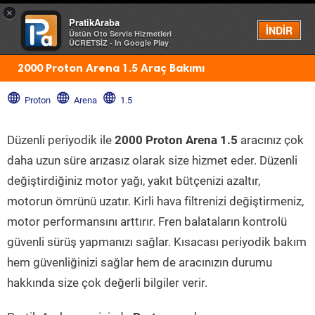
×
PratikAraba
Menü
İNDİR
Üstün Oto Servis Hizmetleri
ÜCRETSİZ - In Google Play
2000 Proton Arena 1.5 Araç Bakımı
Proton
Arena
1.5
Düzenli periyodik ile
2000 Proton Arena 1.5
aracınız çok
daha uzun süre arızasız olarak size hizmet eder. Düzenli
değiştirdiğiniz motor yağı, yakıt bütçenizi azaltır,
motorun ömrünü uzatır. Kirli hava filtrenizi değiştirmeniz,
motor performansını arttırır. Fren balataların kontrolü
güvenli sürüş yapmanızı sağlar. Kısacası periyodik bakım
hem güvenliğinizi sağlar hem de aracınızın durumu
hakkında size çok değerli bilgiler verir.