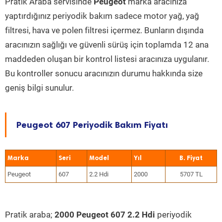
Pratik Araba servisinde
Peugeot
marka aracınıza
yaptırdığınız periyodik bakım sadece motor yağ, yağ
filtresi, hava ve polen filtresi içermez. Bunların dışında
aracınızın sağlığı ve güvenli sürüş için toplamda 12 ana
maddeden oluşan bir kontrol listesi aracınıza uygulanır.
Bu kontroller sonucu aracınızın durumu hakkında size
geniş bilgi sunulur.
Peugeot 607 Periyodik Bakım Fiyatı
Marka
Seri
Model
Yıl
Peugeot
607
2.2 Hdi
2000
5707 TL
Pratik araba;
2000 Peugeot 607 2.2 Hdi
periyodik