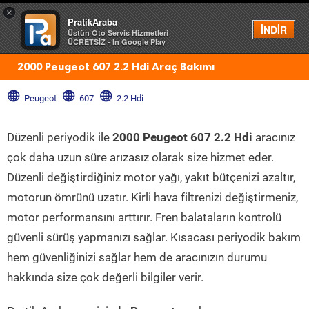
×
PratikAraba
Menü
İNDİR
Üstün Oto Servis Hizmetleri
ÜCRETSİZ - In Google Play
2000 Peugeot 607 2.2 Hdi Araç Bakımı
Peugeot
607
2.2 Hdi
Düzenli periyodik ile
2000 Peugeot 607 2.2 Hdi
aracınız
çok daha uzun süre arızasız olarak size hizmet eder.
Düzenli değiştirdiğiniz motor yağı, yakıt bütçenizi azaltır,
motorun ömrünü uzatır. Kirli hava filtrenizi değiştirmeniz,
motor performansını arttırır. Fren balataların kontrolü
güvenli sürüş yapmanızı sağlar. Kısacası periyodik bakım
hem güvenliğinizi sağlar hem de aracınızın durumu
hakkında size çok değerli bilgiler verir.