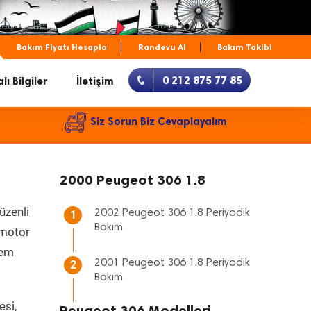
Bakım Fiyatı Hesapla
Randevu Al
Bakım Takibi
0 212 875 77 85
lı Bilgiler
İletişim
Siz Sorun Biz Cevaplayalım
2000 Peugeot 306 1.8
üzenli
2002 Peugeot 306 1.8 Periyodik
1
Bakım
, motor
hem
2001 Peugeot 306 1.8 Periyodik
2
Bakım
esi,
Peugeot 306 Modelleri