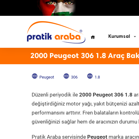
Kurumsal
2000 Peugeot 306 1.8 Araç Ba
Peugeot
306
1.8
Düzenli periyodik ile
2000 Peugeot 306 1.8
ar
değiştirdiğiniz motor yağı, yakıt bütçenizi azal
performansını arttırır. Fren balataların kontr
güvenliğinizi sağlar hem de aracınızın durumu h
Pratik Araba servisinde
Peugeot
marka aracını