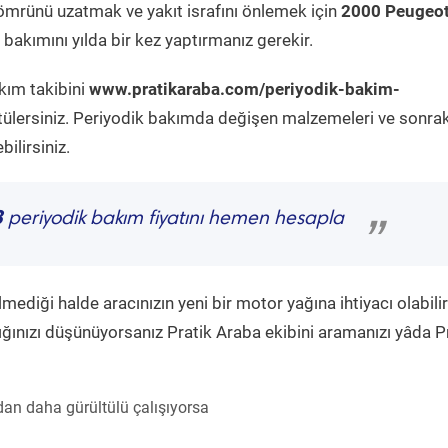
ömrünü uzatmak ve yakıt israfını önlemek için
2000 Peugeo
bakımını yılda bir kez yaptırmanız gerekir.
kım takibini
www.pratikaraba.com/periyodik-bakim-
tülersiniz. Periyodik bakımda değişen malzemeleri ve sonrak
ilirsiniz.
8
periyodik bakım fiyatını hemen hesapla
”
diği halde aracınızın yeni bir motor yağına ihtiyacı olabilir
ğınızı düşünüyorsanız Pratik Araba ekibini aramanızı yâda P
an daha gürültülü çalışıyorsa