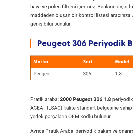
hava ve polen filtresi içermez. Bunların dışınd
maddeden oluşan bir kontrol listesi aracınıza 
geniş bilgi sunulur.
Peugeot 306 Periyodik B
Marka
Seri
Model
Peugeot
306
1.8
Pratik araba;
2000 Peugeot 306 1.8
periyodik 
ACEA - ILSAC) kalite standart belgesine sahip
yedek parçaların OEM kodlu bulunur.
Ayrıca Pratik Araba, periyodik bakım ve onarım