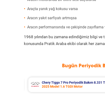
Araçta yanık yağ kokusu varsa
Aracın yakıt sarfiyatı artmışsa
Aracın performansında ve çekişinde zayıflama
1968 yılından bu zamana edindiğimiz bilgi ve 
konusunda Pratik Araba ekibi olarak her zaman
Bugün Periyodik 
kım 8.331 TL
Bmw 3 Serisi Periyodik Bakım 9.826
2012 Model 328i Motor