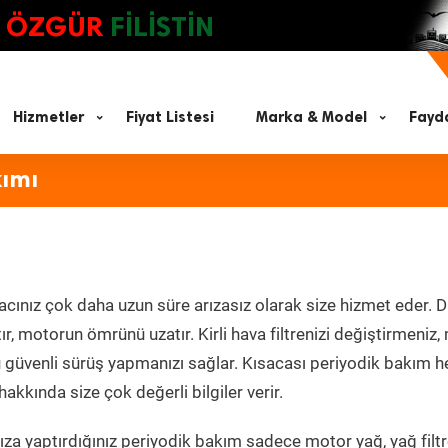
ÖZGÜR
FİLİSTİN
Hizmetler
Fiyat Listesi
Marka & Model
Fayda
kımı
acınız çok daha uzun süre arızasız olarak size hizmet eder. D
tır, motorun ömrünü uzatır. Kirli hava filtrenizi değiştirmeniz
olü güvenli sürüş yapmanızı sağlar. Kısacası periyodik bakım 
akkında size çok değerli bilgiler verir.
za yaptırdığınız periyodik bakım sadece motor yağ, yağ filtr