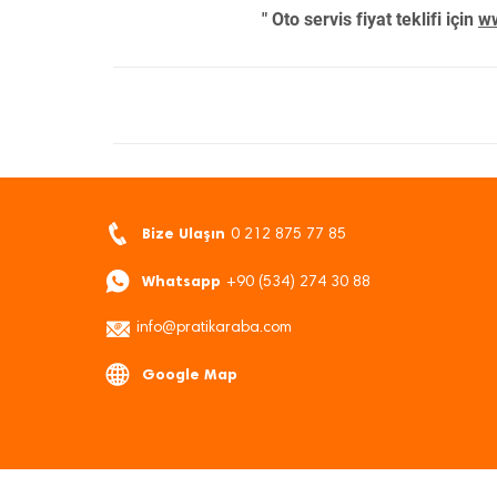
" Oto servis fiyat teklifi için
ww
Bize Ulaşın
0 212 875 77 85
Whatsapp
+90 (534) 274 30 88
info@pratikaraba.com
Google Map