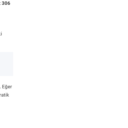
t 306
i
. Eğer
ratik