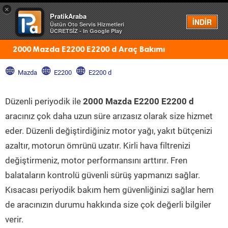
×
PratikAraba
Menü
İNDİR
Üstün Oto Servis Hizmetleri
ÜCRETSİZ - In Google Play
2000 Mazda E2200 E2200 d Araç Bakımı
Mazda
E2200
E2200 d
Düzenli periyodik ile
2000 Mazda E2200 E2200 d
aracınız çok daha uzun süre arızasız olarak size hizmet
eder. Düzenli değiştirdiğiniz motor yağı, yakıt bütçenizi
azaltır, motorun ömrünü uzatır. Kirli hava filtrenizi
değiştirmeniz, motor performansını arttırır. Fren
balataların kontrolü güvenli sürüş yapmanızı sağlar.
Kısacası periyodik bakım hem güvenliğinizi sağlar hem
de aracınızın durumu hakkında size çok değerli bilgiler
verir.