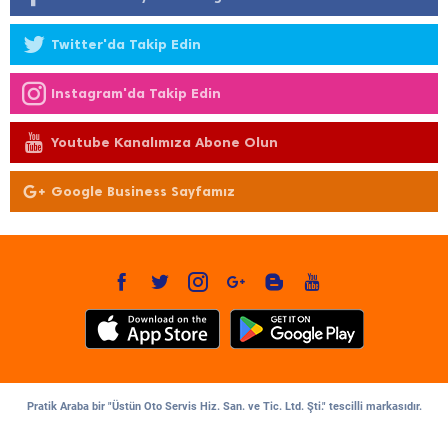
Twitter'da Takip Edin
Instagram'da Takip Edin
Youtube Kanalımıza Abone Olun
Google Business Sayfamız
Pratik Araba bir "Üstün Oto Servis Hiz. San. ve Tic. Ltd. Şti." tescilli markasıdır.