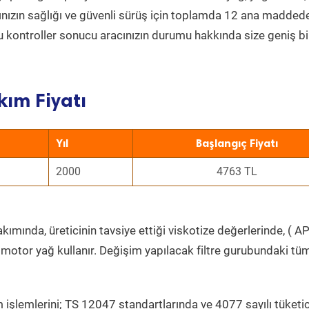
acınızın sağlığı ve güvenli sürüş için toplamda 12 ana madded
 Bu kontroller sonucu aracınızın durumu hakkında size geniş bi
ım Fiyatı
Yıl
Başlangıç Fiyatı
2000
4763 TL
ımında, üreticinin tavsiye ettiği viskotize değerlerinde, ( AP
 motor yağ kullanır. Değişim yapılacak filtre gurubundaki tü
 işlemlerini; TS 12047 standartlarında ve 4077 sayılı tüketic