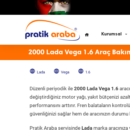
Kurumsal
2000 Lada Vega 1.6 Araç Bakı
Lada
Vega
1.6
Düzenli periyodik ile
2000 Lada Vega 1.6
aracı
değiştirdiğiniz motor yağı, yakıt bütçenizi azal
performansını arttırır. Fren balataların kontr
güvenliğinizi sağlar hem de aracınızın durumu h
Pratik Araba servisinde
Lada
marka aracınıza y