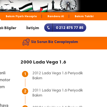
Bakım Fiyatı Hesapla
Randevu Al
Bakım Takibi
0 212 875 77 85
lı Bilgiler
İletişim
Siz Sorun Biz Cevaplayalım
2000 Lada Vega 1.6
enli
2012 Lada Vega 1.6 Periyodik
1
Bakım
, motor
hem
2011 Lada Vega 1.6 Periyodik
2
Bakım
 hava