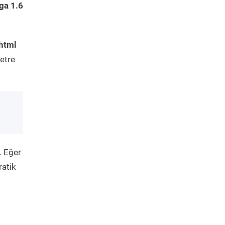
ga 1.6
html
etre
. Eğer
ratik