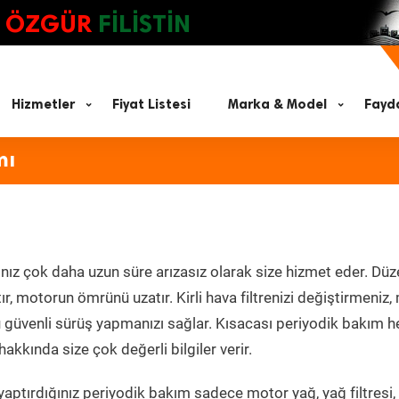
ÖZGÜR
FİLİSTİN
Hizmetler
Fiyat Listesi
Marka & Model
Fayda
mı
nız çok daha uzun süre arızasız olarak size hizmet eder. Düz
tır, motorun ömrünü uzatır. Kirli hava filtrenizi değiştirmeniz
olü güvenli sürüş yapmanızı sağlar. Kısacası periyodik bakım 
akkında size çok değerli bilgiler verir.
aptırdığınız periyodik bakım sadece motor yağ, yağ filtresi,