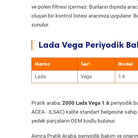
ve polen filtresi içermez. Bunların dışında ar
oluşan bir kontrol listesi aracınıza uygulanır.
sunulur.
Lada Vega Periyodik Bak
Marka
Seri
Model
Lada
Vega
1.6
Pratik araba;
2000 Lada Vega 1.6
periyodik bak
ACEA - ILSAC) kalite standart belgesine sahip
yedek parçaların OEM kodlu bulunur.
Ayrıca Pratik Araba, periyodik bakım ve onarım