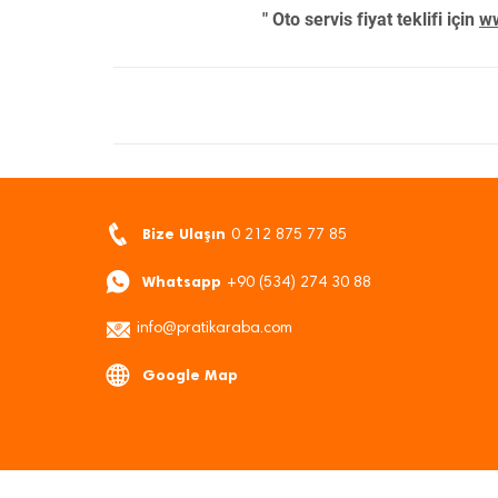
" Oto servis fiyat teklifi için
ww
Bize Ulaşın
0 212 875 77 85
Whatsapp
+90 (534) 274 30 88
info@pratikaraba.com
Google Map