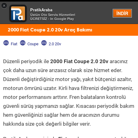
×
PratikAraba
Menü
İNDİR
Üstün Oto Servis Hizmetleri
ÜCRETSİZ - In Google Play
2000 Fiat Coupe 2.0 20v Araç Bakımı
Fiat
Coupe
2.0 20v
Düzenli periyodik ile
2000 Fiat Coupe 2.0 20v
aracınız
çok daha uzun süre arızasız olarak size hizmet eder.
Düzenli değiştirdiğiniz motor yağı, yakıt bütçenizi azaltır,
motorun ömrünü uzatır. Kirli hava filtrenizi değiştirmeniz,
motor performansını arttırır. Fren balataların kontrolü
güvenli sürüş yapmanızı sağlar. Kısacası periyodik bakım
hem güvenliğinizi sağlar hem de aracınızın durumu
hakkında size çok değerli bilgiler verir.